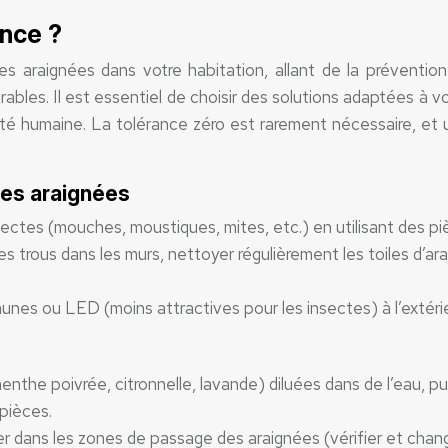
ence ?
es araignées dans votre habitation, allant de la prévention
bles. Il est essentiel de choisir des solutions adaptées à vo
é humaine. La tolérance zéro est rarement nécessaire, et 
 des araignées
nsectes (mouches, moustiques, mites, etc.) en utilisant des pi
et les trous dans les murs, nettoyer régulièrement les toiles 
jaunes ou LED (moins attractives pour les insectes) à l’extéri
menthe poivrée, citronnelle, lavande) diluées dans de l’eau, pul
pièces.
cer dans les zones de passage des araignées (vérifier et chang