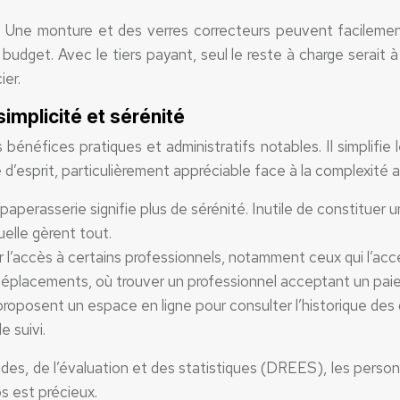
s. Une monture et des verres correcteurs peuvent facileme
dget. Avec le tiers payant, seul le reste à charge serait à ré
ier.
simplicité et sérénité
 bénéfices pratiques et administratifs notables. Il simplifi
é d’esprit, particulièrement appréciable face à la complexité a
paperasserie signifie plus de sérénité. Inutile de constituer 
uelle gèrent tout.
er l’accès à certains professionnels, notamment ceux qui l’a
e déplacements, où trouver un professionnel acceptant un pai
roposent un espace en ligne pour consulter l’historique des 
e suivi.
des, de l’évaluation et des statistiques (DREES), les perso
s est précieux.