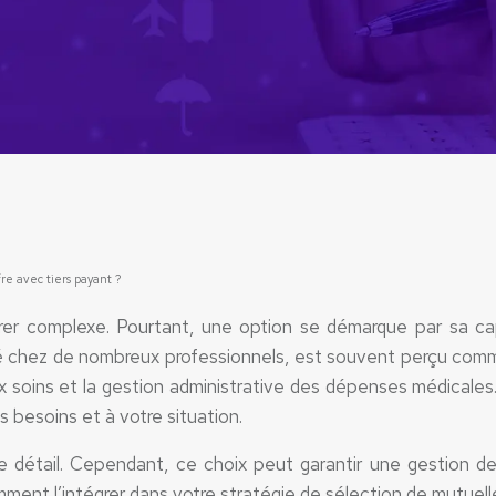
re avec tiers payant ?
er complexe. Pourtant, une option se démarque par sa capac
nté chez de nombreux professionnels, est souvent perçu com
aux soins et la gestion administrative des dépenses médicale
 besoins et à votre situation.
e détail. Cependant, ce choix peut garantir une gestion d
ment l’intégrer dans votre stratégie de sélection de mutuell