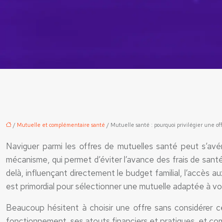
/
Mutuelle et complémentaire santé
/ Mutuelle santé : pourquoi privilégier une off
Naviguer parmi les offres de mutuelles santé peut s’avér
mécanisme, qui permet d’éviter l’avance des frais de sa
delà, influençant directement le budget familial, l’accès 
est primordial pour sélectionner une mutuelle adaptée à vos
Beaucoup hésitent à choisir une offre sans considérer c
fonctionnement, ses atouts financiers et pratiques, et com