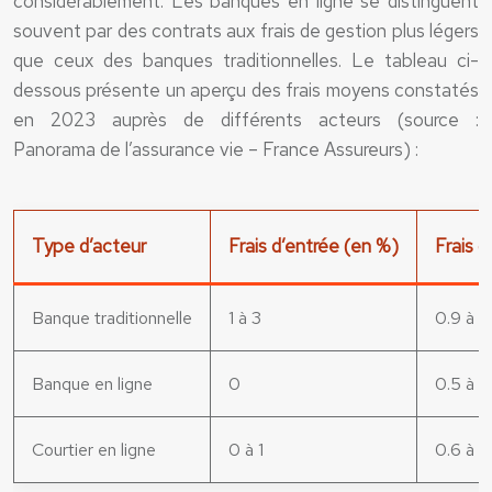
considérablement. Les banques en ligne se distinguent
souvent par des contrats aux frais de gestion plus légers
que ceux des banques traditionnelles. Le tableau ci-
dessous présente un aperçu des frais moyens constatés
en 2023 auprès de différents acteurs (source :
Panorama de l’assurance vie – France Assureurs) :
Type d’acteur
Frais d’entrée (en %)
Frais 
Banque traditionnelle
1 à 3
0.9 à 1.
Banque en ligne
0
0.5 à 0
Courtier en ligne
0 à 1
0.6 à 0