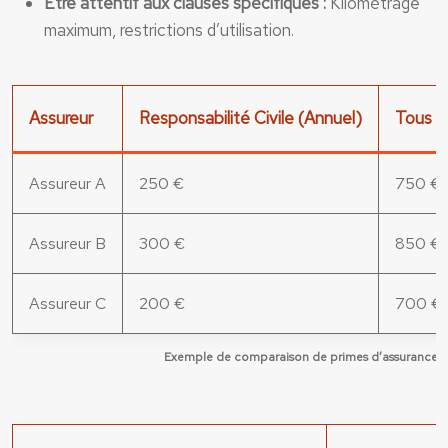
Être attentif aux clauses spécifiques :
Kilométrage
maximum, restrictions d’utilisation.
Assureur
Responsabilité Civile (Annuel)
Tous R
Assureur A
250 €
750 €
Assureur B
300 €
850 €
Assureur C
200 €
700 €
Exemple de comparaison de primes d’assurance (