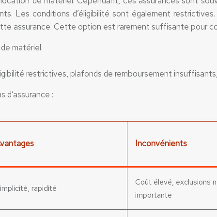
a location de matériel. Cependant, ces assurances sont so
. Les conditions d’éligibilité sont également restrictives. 
tte assurance. Cette option est rarement suffisante pour co
 de matériel.
ligibilité restrictives, plafonds de remboursement insuffisan
ns d’assurance :
vantages
Inconvénients
Coût élevé, exclusions 
implicité, rapidité
importante