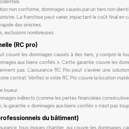
cidentels.
sation non conforme, dommages causés par un tiers non identif
nistre. La franchise peut varier, impactant le coût final en ca
rapide des sinistres.
e, exclusions nombreuses.
elle (RC pro)
t couvrir les dommages causés à des tiers, y compris le lo
dommages aux biens confiés ». Cette garantie couvre les dom
iennent pas. L’assurance RC Pro peut s’avérer une solution i
otre contrat. Vérifiez si votre RC Pro couvre la location matér
e loueur.
mmages indirects (comme les pertes financières consécutives 
, la garantie « dommages aux biens confiés » n’est pas toujo
professionnels du bâtiment)
urance tous risques chantier, qui couvre les dommages caus