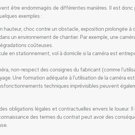
vent être endommagés de différentes manières. Il est donc p
quelques exemples :
en hauteur, choc contre un obstacle, exposition prolongée à
re dans un environnement de chantier. Par exemple, une caméra
dégradations coûteuses.
icule en stationnement, vol à domicile si la caméra est entre
améra, non-respect des consignes du fabricant (comme l’utili
yage. Une formation adéquate à l’utilisation de la caméra 
ysfonctionnements techniques imprévisibles peuvent égaleme
s obligations légales et contractuelles envers le loueur. I
 méconnaissance des termes du contrat peut avoir des conséqu
use.