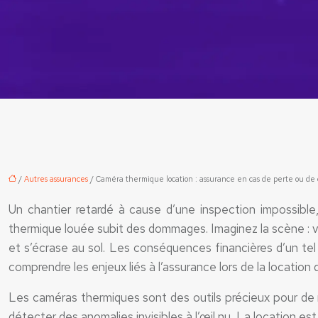
/
Autres assurances
/ Caméra thermique location : assurance en cas de perte ou de 
Un chantier retardé à cause d’une inspection impossible
thermique louée subit des dommages. Imaginez la scène : vo
et s’écrase au sol. Les conséquences financières d’un tel
comprendre les enjeux liés à l’assurance lors de la location
Les caméras thermiques sont des outils précieux pour de no
détecter des anomalies invisibles à l’œil nu. La location e